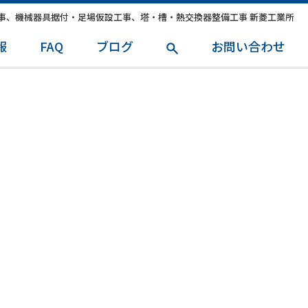
事、機械器具据付・足場仮設工事、塔・槽・熱交換器整備工事 新菱工業所
報
FAQ
ブログ
お問い合わせ