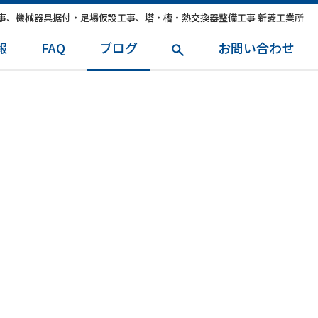
事、機械器具据付・足場仮設工事、塔・槽・熱交換器整備工事 新菱工業所
報
FAQ
ブログ
お問い合わせ