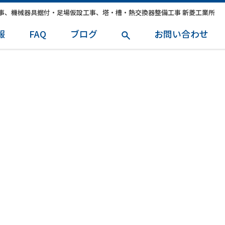
事、機械器具据付・足場仮設工事、塔・槽・熱交換器整備工事 新菱工業所
報
FAQ
ブログ
お問い合わせ