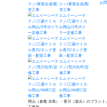
ゲ
お
クノ/東亜合成/配
ー
管工事
エムイーシーテ
シ
クノ/三菱ケミカ
ル岡山/3号ボイ
ョ
ラー定修工事
ン
エムイーシーテ
クノ/三菱ケミカ
ル香川/タンク更
新・配管工事
エムイーシーテ
クノ/荒川化学/定
修工事
エムイーシーテ
クノ/三菱ケミカ
ル岡山/AMEC定
修工事
岡山（倉敷 水島）・香川（坂出）のプラン