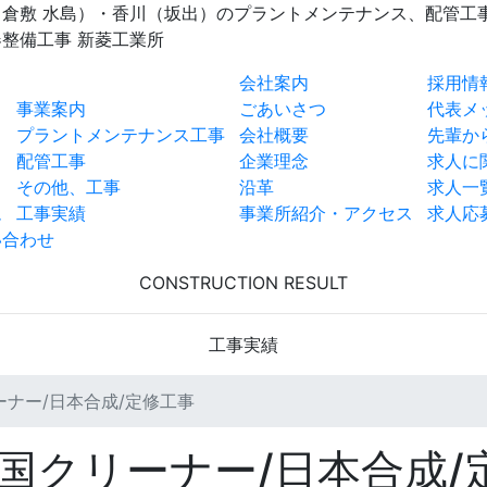
（倉敷 水島）・香川（坂出）のプラントメンテナンス、配管工
整備工事 新菱工業所
会社案内
採用情
事業案内
ごあいさつ
代表メ
プラントメンテナンス工事
会社概要
先輩か
配管工事
企業理念
求人に
その他、工事
沿革
求人一
ム
工事実績
事業所紹介・アクセス
求人応
い合わせ
CONSTRUCTION RESULT
工事実績
ーナー/日本合成/定修工事
国クリーナー/日本合成/