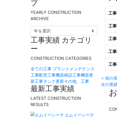
ブ
YEARLY CONSTRUCTION
工事
ARCHIVE
工事
工事実績 カテゴリ
工事
ー
工事
CONSTRUCTION CATEGORIES
工事
全ての工事
プラントメンテナンス
工事
配管工事
機器移設工事
機器更
投
< 前の
新工事
タンク更新
その他、工事
次の実績
最新工事実績
稿
ナ
LATEST CONSTRUCTION
RESULTS
ビ
CO
エムイーシーテ